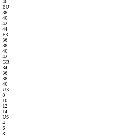
46
EU
38
40
42
44
FR
36
38
40
42
GR
34
36
38
40
UK
8
10
12
14
US
4
6
8