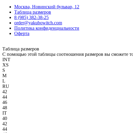
Москва, Новинский бульвар, 12
Таблица размеров
8 (985) 382-38-25
order@yakubowitch.com
Политика конфиденциальности
Оферта
Таблица размеров
С помощью этой таблицы соотношения размеров вы сможете то
INT
XS
S
M
L
RU
42
44
46
48
IT
40
42
44