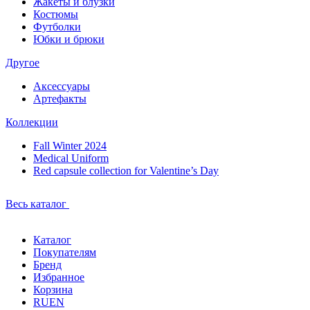
Жакеты и блузки
Костюмы
Футболки
Юбки и брюки
Другое
Аксессуары
Артефакты
Коллекции
Fall Winter 2024
Medical Uniform
Red capsule collection for Valentine’s Day
Весь каталог
Каталог
Покупателям
Бренд
Избранное
Корзина
RU
EN